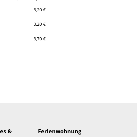
)
3,20 €
3,20 €
3,70 €
es &
Ferienwohnung